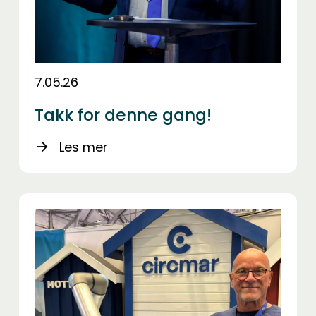
7.05.26
Takk for denne gang!
Les mer
arrow_forward