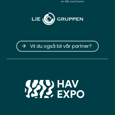
Vil du også bli vår partner?
arrow_forward