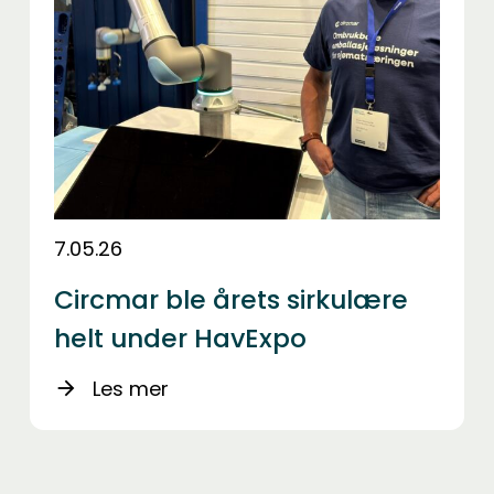
7.05.26
Circmar ble årets sirkulære
helt under HavExpo
Les mer
arrow_forward