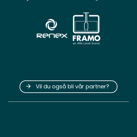
Vil du også bli vår partner?
arrow_forward