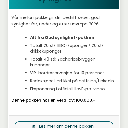
Vår mellompakke gir din bedrift svært god
synlighet før, under og etter HavExpo 2026.
Alt fra God synlighet-pakken
Totalt 20 stk BBQ-kuponger / 20 stk
drikkekuponger
Totalt 40 stk Zachariasbryggen-
kuponger
VIP-bordreservasjon for 10 personer
Redaksjonell artikkel på nettside/LinkedIn
Eksponering i offisiell HavExpo-video
Denne pakken har en verdi av:
100.000,-
Les mer om denne pakken
picture_as_pdf