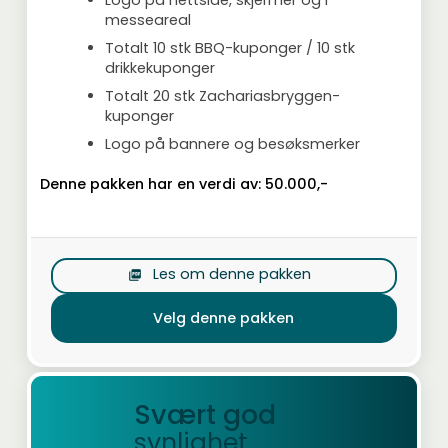
Logo på nettside, skjermer og i
messeareal
Totalt 10 stk BBQ-kuponger / 10 stk
drikkekuponger
Totalt 20 stk Zachariasbryggen-
kuponger
Logo på bannere og besøksmerker
Denne pakken har en verdi av:
50.000,-
Les om denne pakken
picture_as_pdf
Velg denne pakken
Svært god
synlighet