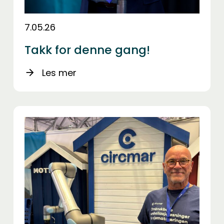
7.05.26
Takk for denne gang!
Les mer
arrow_forward