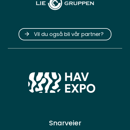
Vil du også bli vår partner?
arrow_forward
Snarveier