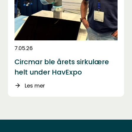
7.05.26
Circmar ble årets sirkulære
helt under HavExpo
Les mer
arrow_forward