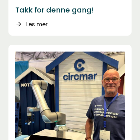
Takk for denne gang!
Les mer
arrow_forward