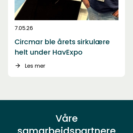
7.05.26
Circmar ble årets sirkulære
helt under HavExpo
Les mer
arrow_forward
Våre
samarbeidspartnere