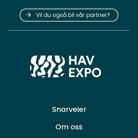
Vil du også bli vår partner?
arrow_forward
Snarveier
Om oss