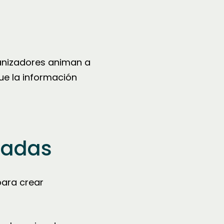
ganizadores animan a
ue la información
zadas
para crear