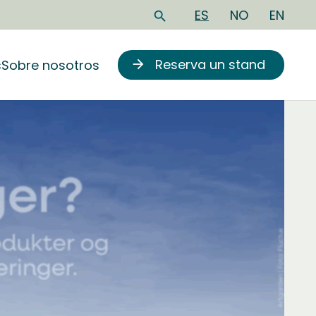
ES
NO
EN
search
Reserva un stand
s
Sobre nosotros
arrow_forward