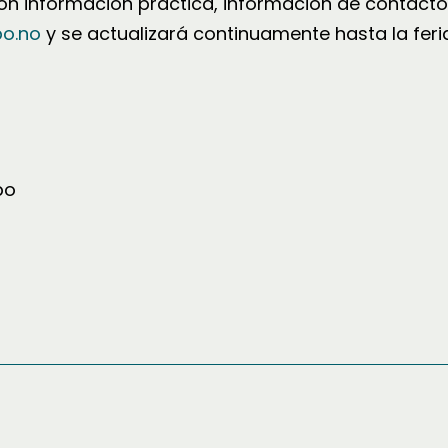
n información práctica, información de contacto
o.no
y se actualizará continuamente hasta la feria
po