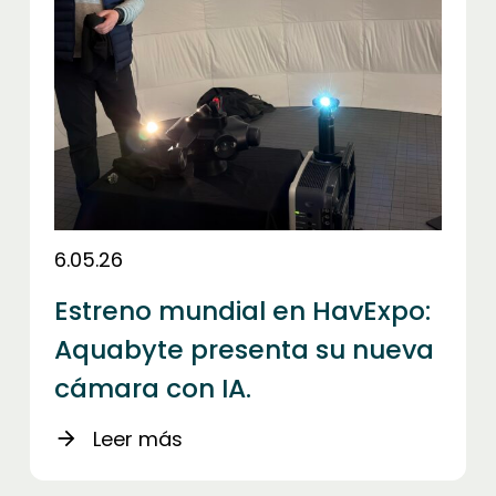
6.05.26
Estreno mundial en HavExpo:
Aquabyte presenta su nueva
cámara con IA.
Leer más
arrow_forward