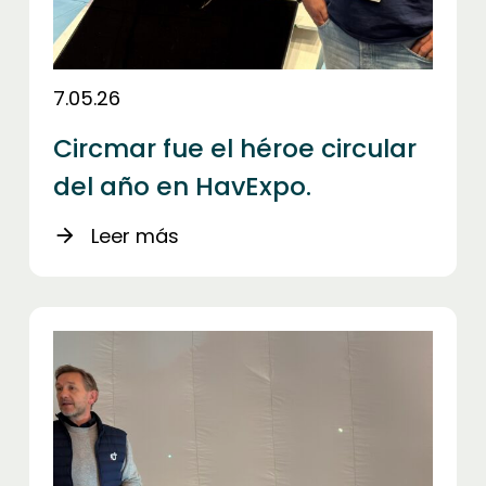
7.05.26
Circmar fue el héroe circular
del año en HavExpo.
Leer más
arrow_forward