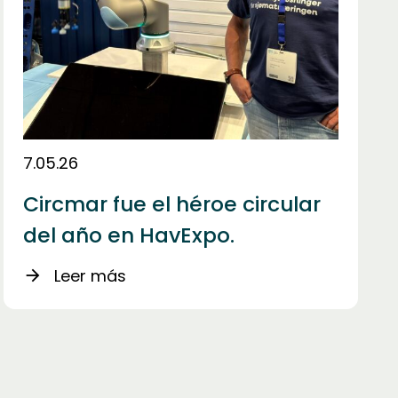
7.05.26
Circmar fue el héroe circular
del año en HavExpo.
Leer más
arrow_forward