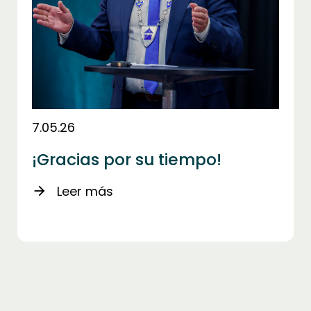
7.05.26
¡Gracias por su tiempo!
Leer más
arrow_forward