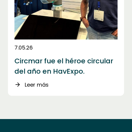
7.05.26
Circmar fue el héroe circular
del año en HavExpo.
Leer más
arrow_forward