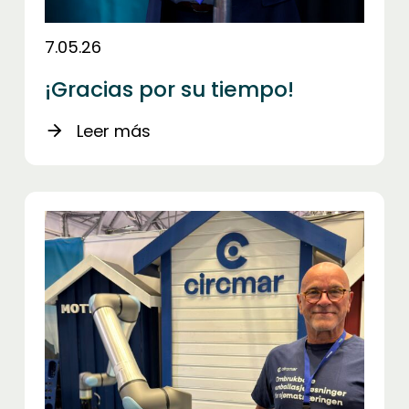
7.05.26
¡Gracias por su tiempo!
Leer más
arrow_forward